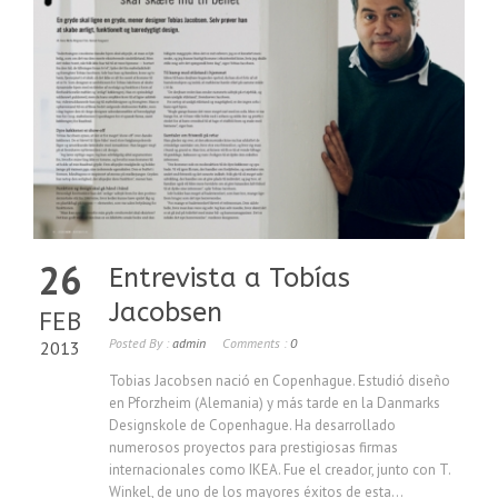
26
Entrevista a Tobías
Jacobsen
FEB
Posted By :
admin
Comments :
0
2013
Tobias Jacobsen nació en Copenhague. Estudió diseño
en Pforzheim (Alemania) y más tarde en la Danmarks
Designskole de Copenhague. Ha desarrollado
numerosos proyectos para prestigiosas firmas
internacionales como IKEA. Fue el creador, junto con T.
Winkel, de uno de los mayores éxitos de esta...